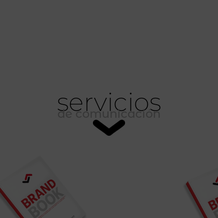
servicios
de comunicación